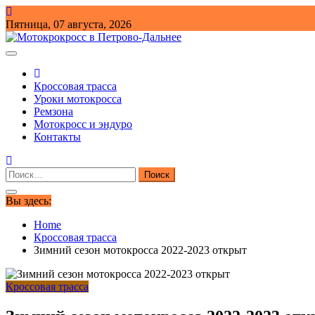
Skip
to
Пятница, 07 августа, 2026
content
Обучение мотокроссу
мотокросс для начинающих
Кроссовая трасса
Уроки мотокросса
Ремзона
Мотокросс и эндуро
Контакты
Найти:
Вы здесь:
Home
Кроссовая трасса
Зимний сезон мотокросса 2022-2023 открыт
Кроссовая трасса