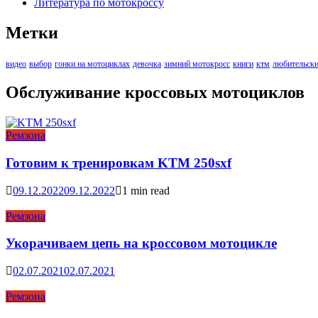
Литература по мотокроссу
Метки
видео
выбор
гонки на мотоциклах
девочка
зимний мотокросс
книги
ктм
любительски
Обслуживание кроссовых мотоциклов
Ремзона
Готовим к тренировкам KTM 250sxf
09.12.2022
09.12.2022
1 min read
Ремзона
Укорачиваем цепь на кроссовом мотоцикле
02.07.2021
02.07.2021
Ремзона