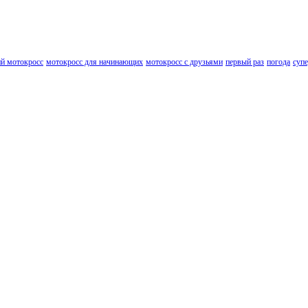
й мотокросс
мотокросс для начинающих
мотокросс с друзьями
первый раз
погода
суп