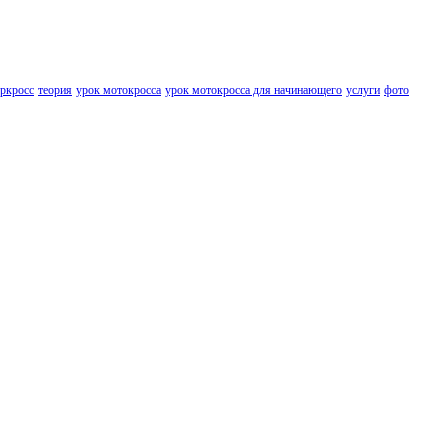
еркросс
теория
урок мотокросса
урок мотокросса для начинающего
услуги
фото