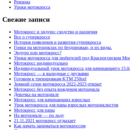
Ремзона
Уроки мотокросса
Свежие записи
Мотокросс и эндуро: сходство и различия
Все о суперкроссе
История появления и развития суперкросса
Гонки на мотоциклах по бездорожью, и их виды.
Эндуро или мотокросс?
Уроки мотокросса для любителей под Красногорском Мос
Мотокросс индивидуально
Индивидуальный урок мотокросса для начинающего 15.0
Мотокросс — в выходные с друзьями
Готовим к тренировкам KTM 250sxf
Зимний сезон мотокросса 2022-2023 открыт
Мотокросс без опыта вождения мотоцикла
Девочка на мотоцикле
Мотокросс для начинающих взрослых
Урок мотокросса для пары взрослых мотоциклистов
Мотокросс для пары
На мотоцикле — по льду
21.11.2021 мотокросс отдыхает
Как начать заниматься мотокроссом