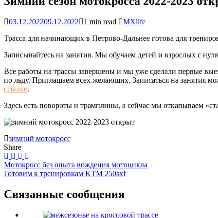
Зимний сезон мотокросса 2022-2023 от
03.12.2022
09.12.2022
1 min read
MXlife
Трасса для начинающих в Петрово-Дальнее готова для трениро
Записывайтесь на занятия. Мы обучаем детей и взрослых с нуля
Все работы на трассы завершены и мы уже сделали первые выез
по льду. Приглашаем всех желающих. Записаться на занятия м
ссылке
.
Здесь есть повороты и трамплины, а сейчас мы откапываем «ст
зимний мотокросс
Share
Навигация
Мотокросс без опыта вождения мотоцикла
Готовим к тренировкам KTM 250sxf
по
записям
Связанные сообщения