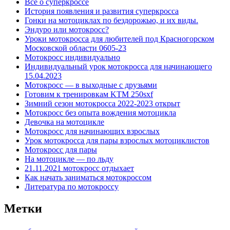
Все о суперкроссе
История появления и развития суперкросса
Гонки на мотоциклах по бездорожью, и их виды.
Эндуро или мотокросс?
Уроки мотокросса для любителей под Красногорском
Московской области 0605-23
Мотокросс индивидуально
Индивидуальный урок мотокросса для начинающего
15.04.2023
Мотокросс — в выходные с друзьями
Готовим к тренировкам KTM 250sxf
Зимний сезон мотокросса 2022-2023 открыт
Мотокросс без опыта вождения мотоцикла
Девочка на мотоцикле
Мотокросс для начинающих взрослых
Урок мотокросса для пары взрослых мотоциклистов
Мотокросс для пары
На мотоцикле — по льду
21.11.2021 мотокросс отдыхает
Как начать заниматься мотокроссом
Литература по мотокроссу
Метки