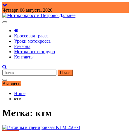
Skip
to
Четверг, 06 августа, 2026
content
Обучение мотокроссу
мотокросс для начинающих
Кроссовая трасса
Уроки мотокросса
Ремзона
Мотокросс и эндуро
Контакты
Найти:
Вы здесь:
Home
ктм
Метка:
ктм