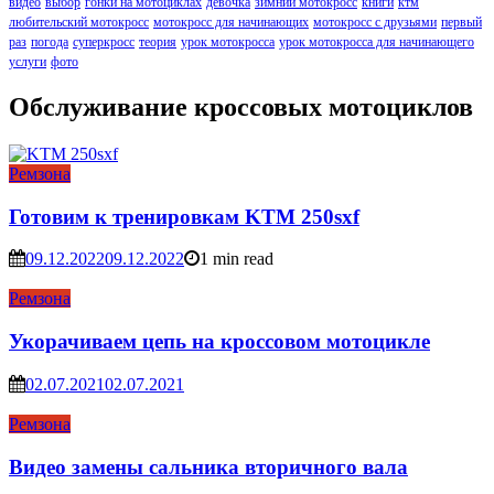
видео
выбор
гонки на мотоциклах
девочка
зимний мотокросс
книги
ктм
любительский мотокросс
мотокросс для начинающих
мотокросс с друзьями
первый
раз
погода
суперкросс
теория
урок мотокросса
урок мотокросса для начинающего
услуги
фото
Обслуживание кроссовых мотоциклов
Ремзона
Готовим к тренировкам KTM 250sxf
09.12.2022
09.12.2022
1 min read
Ремзона
Укорачиваем цепь на кроссовом мотоцикле
02.07.2021
02.07.2021
Ремзона
Видео замены сальника вторичного вала